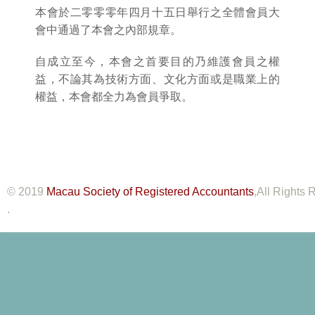
本會於二零零零年四月十五日舉行之全體會員大
會中通過了本會之內部規章。
自成立至今，本會之首要目的乃維護會員之權
益，不論其為技術方面、文化方面或是職業上的
權益，本會都全力為會員爭取。
© 2019
Macau Society of Registered Accountants
,All Rights
.