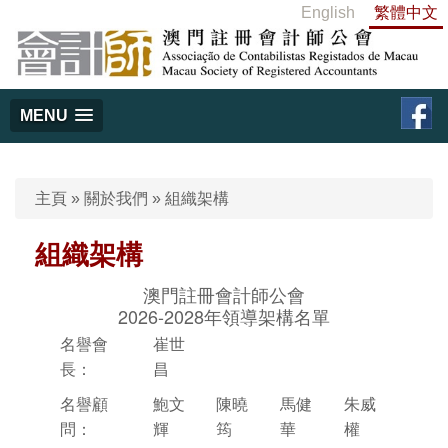
English
繁體中文
MENU
主頁
»
關於我們
»
組織架構
組織架構
澳門註冊會計師公會
2026-2028年領導架構名單
名譽會
崔世
長：
昌
名譽顧
鮑文
陳曉
馬健
朱威
問：
輝
筠
華
權