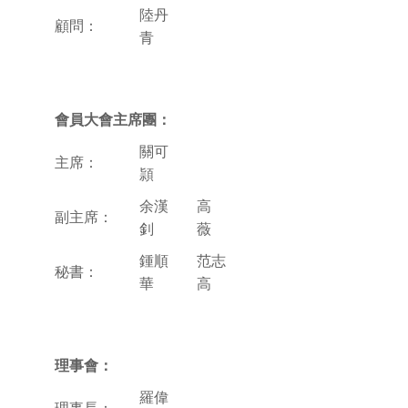
陸丹
顧問：
青
會員大會主席團：
關可
主席：
頴
余漢
高
副主席：
釗
薇
鍾順
范志
秘書：
華
高
理事會：
羅偉