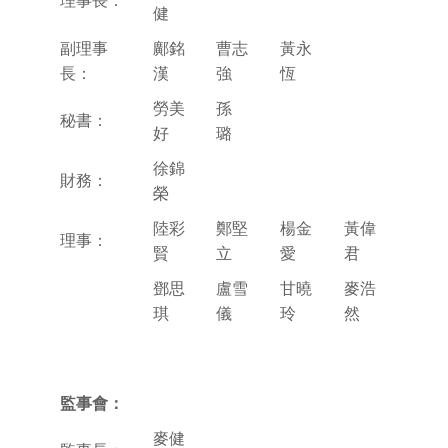
理事長：
健
副理事
鄺銘
曹志
黃永
長：
漢
強
恆
勞美
孫
秘書：
好
璐
徐錦
財務：
榮
陸彩
鄭堅
楊金
黃偉
理事：
賢
立
愛
君
鄧思
盧雪
甘曉
麥浩
琪
儀
玲
然
監事會：
麥健