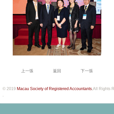
上一張
返回
下一張
© 2019
Macau Society of Registered Accountants
,All Rights
.